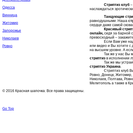
Стриптиз клуб
–
Одесса
наслаждаться эротически
Винница
Танцующие стри
равнодушными. Наша
ст
Житомир
сердце даже самой сков
Красивый стрип
Запорожье
онлайн,
сидя за барной с
превосходный – закажит
Николаев
Если Вам уже на
или видео и Вы хотите с
Ровно
на высшем уровне. А ес
Так же у нас Вы мо
стриптиз
в исполнении л
Так же мы устраи
стриптиз Украина
.
Стриптиз клуб Вы мож
Ровно, Донецк, Житомир,
Николаев, Полтава, Ровно
Мелитополь а также в Кр
© 2016 Красная шапочка. Все права защищены.
Go Top