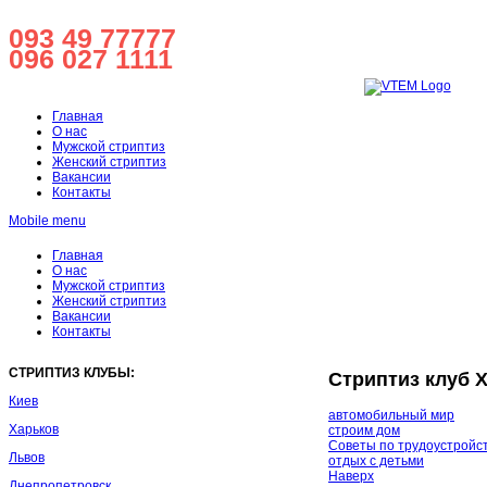
093 49 77777
Работаем
096 027 1111
Главная
О нас
Мужской стриптиз
Женский стриптиз
Вакансии
Контакты
Mobile menu
Главная
О нас
Мужской стриптиз
Женский стриптиз
Вакансии
Контакты
СТРИПТИЗ КЛУБЫ:
Стриптиз клуб 
Киев
автомобильный мир
Харьков
строим дом
Советы по трудоустройс
Львов
отдых с детьми
Наверх
Днепропетровск